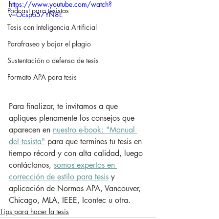
https://www.youtube.com/watch?
Podcast para tesistas
v=Ocspo57YN8E
Tesis con Inteligencia Artificial
Parafraseo y bajar el plagio
Sustentación o defensa de tesis
Formato APA para tesis
Para finalizar, te invitamos a que 
apliques plenamente los consejos que 
aparecen en 
nuestro e-book: "Manual 
del tesista"
 para que termines tu tesis en 
tiempo récord y con alta calidad, luego 
contáctanos, 
somos expertos en 
correcció
n de estilo para tesis
 y 
aplicación de Normas APA, Vancouver, 
Chicago, MLA, IEEE, Icontec u otra.
Tips para hacer la tesis