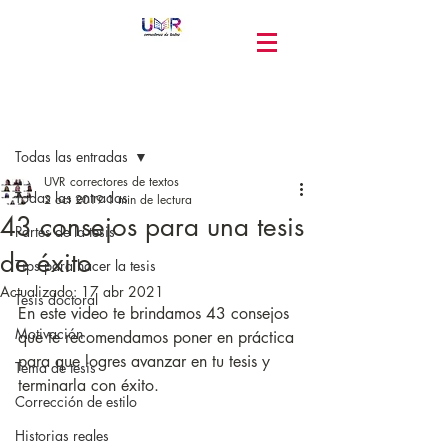
Entrada
Todas las entradas
UVR correctores de textos
Todas las entradas
2 oct 2019
1 min de lectura
43 consejos para una tesis
Partes de la tesis
de éxito
Tips para hacer la tesis
Actualizado:
17 abr 2021
Tesis doctoral
En este video te brindamos 43 consejos 
Motivación
que te recomendamos poner en práctica 
para que logres avanzar en tu tesis y 
Tema de tesis
terminarla con éxito.
Corrección de estilo
Historias reales