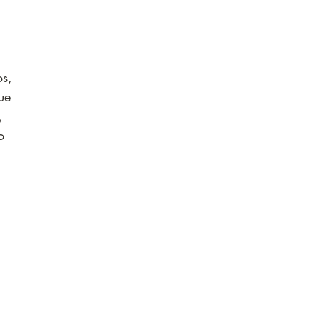
s, 
ue 
, 
o 