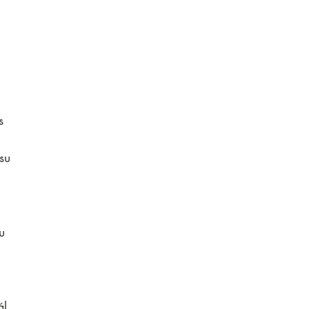
s 
su 
u 
ál 