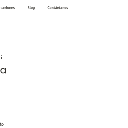
icaciones
Blog
Contáctanos
esión/ Regístrate
ra
to 