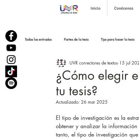
Inicio
Conócenos
Todas las entradas
Partes de la tesis
Tips para hacer la tesis
UVR correctores de textos
15 jul 20
Corrección de estilo
Historias reales
Podcast para tesi
¿Cómo elegir el
tu tesis?
Parafraseo y bajar el plagio
Sustentación o defensa de tesis
Actualizado:
26 mar 2025
El tipo de investigación es la estr
obtener y analizar la información
tanto, el tipo de investigación qu