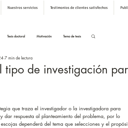
Nuestros servicios
Testimonios de clientes satisfechos
Publ
Inicia s
Tesis doctoral
Motivación
Tema de tesis
24
7 min de lectura
stas
Tesis con Inteligencia Artificial
 tipo de investigación pa
Formato APA para tesis
ategia que traza el investigador o la investigadora para 
 y dar respuesta al planteamiento del problema, por lo 
e escojas dependerá del tema que selecciones y el propósi