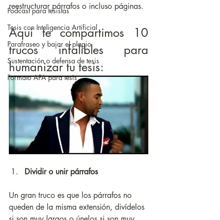
reestructurar párrafos o incluso páginas.
Podcast para tesistas
Tesis con Inteligencia Artificial
Aquí te compartimos 10 
Parafraseo y bajar el plagio
trucos infalibles para 
Sustentación o defensa de tesis
humanizar tu tesis:
Formato APA para tesis
Dividir o unir párrafos
Un gran truco es que los párrafos no 
queden de la misma extensión, divídelos 
si son muy largos o únelos si son muy 