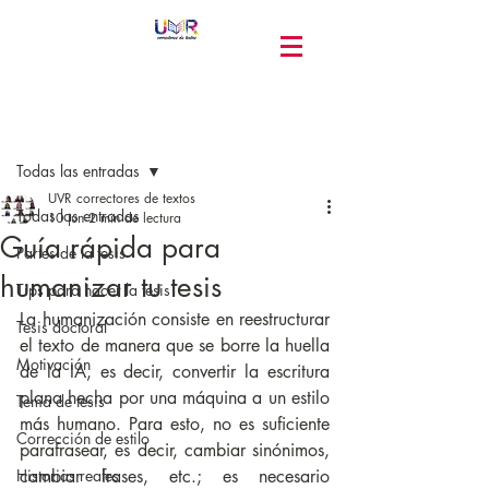
Entrada
Todas las entradas
UVR correctores de textos
Todas las entradas
10 jun
2 min de lectura
Guía rápida para
Partes de la tesis
humanizar tu tesis
Tips para hacer la tesis
La humanización consiste en reestructurar 
Tesis doctoral
el texto de manera que se borre la huella 
Motivación
de la IA, es decir, convertir la escritura 
plana hecha por una máquina a un estilo 
Tema de tesis
más humano. Para esto, no es suficiente 
Corrección de estilo
parafrasear, es decir, cambiar sinónimos, 
Historias reales
cambiar frases, etc.; es necesario 