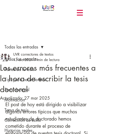
Entrada
Todas las entradas
UVR correctores de textos
Todas las entradas
13 dic 2021
7 min de lectura
Los errores más frecuentes a
Partes de la tesis
la hora de escribir la tesis
Tips para hacer la tesis
doctoral
Tesis doctoral
Actualizado:
27 mar 2025
Motivación
El post de hoy está dirigido a visibilizar 
Tema de tesis
algunos errores típicos que muchos 
estudiantes de doctorado hemos 
Corrección de estilo
cometido durante el proceso de 
Historias reales
elaboración de nuestra tesis doctoral. Si 