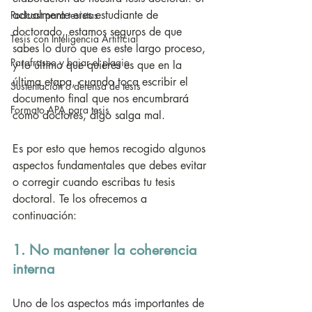
actualmente eres estudiante de 
Podcast para tesistas
doctorado, estamos seguros de que 
Tesis con Inteligencia Artificial
sabes lo duro que es este largo proceso, 
Parafraseo y bajar el plagio
y lo último que quieres es que en la 
última etapa, cuando toca escribir el 
Sustentación o defensa de tesis
documento final que nos encumbrará 
Formato APA para tesis
como doctores, algo salga mal.
Es por esto que hemos recogido algunos 
aspectos fundamentales que debes evitar 
o corregir cuando escribas tu tesis 
doctoral. Te los ofrecemos a 
continuación:
1. No mantener la coherencia 
interna
Uno de los aspectos más importantes de 