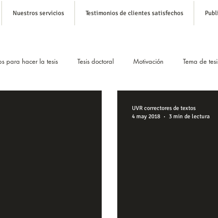
Nuestros servicios
Testimonios de clientes satisfechos
Publ
ps para hacer la tesis
Tesis doctoral
Motivación
Tema de tesi
Tesis con Inteligencia Artificial
Parafraseo y bajar el plagio
S
UVR correctores de textos
4 may 2018
3 min de lectura