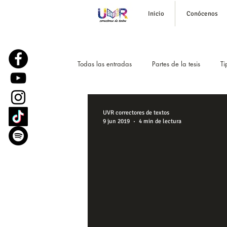
Inicio
Conócenos
Todas las entradas
Partes de la tesis
Ti
Historias reales
Podcast para tesistas
UVR correctores de textos
9 jun 2019
4 min de lectura
Formato APA para tesis