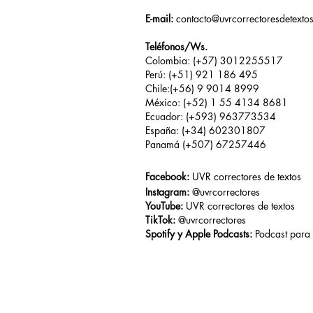
E-mail:
contacto@uvrcorrectoresdetexto
Teléfonos/Ws.
Colombia: (+57) 3012255517
Perú: (+51) 921 186 495
Chile:(+56) 9 9014 8999
México: (+52) 1 55 4134 8681
Ecuador: (+593) 963773534
España: (+34) 602301807
Panamá (+507) 67257446
Facebook:
UVR correctores de textos
Instagram:
@uvrcorrectores
YouTube:
UVR correctores de textos
TikTok:
@uvrcorrectores
Spotify y Apple Podcasts:
Podcast para 