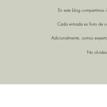
En este blog compartimos i
Cada entrada es fruto de un
Adicionalmente, somos expertos
No olvides 