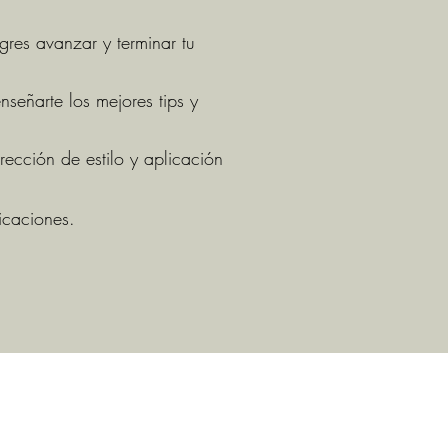
gres avanzar y terminar tu
señarte los mejores tips y
rección de estilo y aplicación
icaciones.