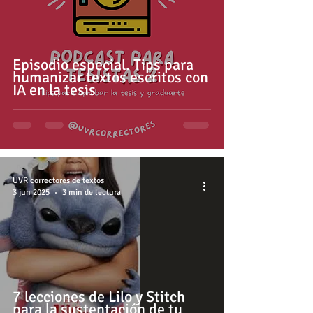
Episodio especial. Tips para
humanizar textos escritos con
IA en la tesis
UVR correctores de textos
3 jun 2025
3 min de lectura
7 lecciones de Lilo y Stitch
para la sustentación de tu