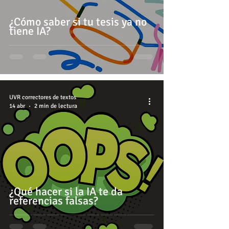
¿Cómo saber si tu tesis ya no
tiene IA?
UVR correctores de textos
14 abr
2 min de lectura
¿Qué hacer si la IA te da
referencias falsas?