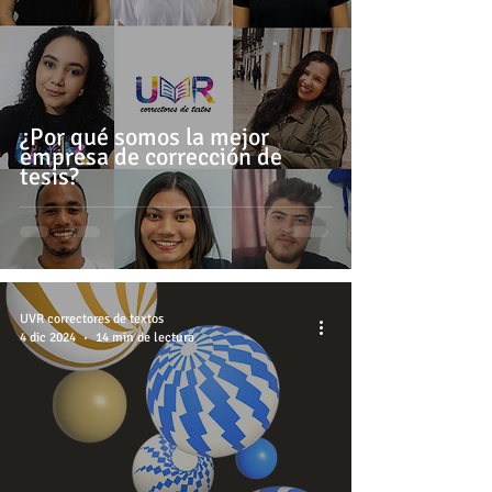
¿Por qué somos la mejor
empresa de corrección de
tesis?
UVR correctores de textos
4 dic 2024
14 min de lectura