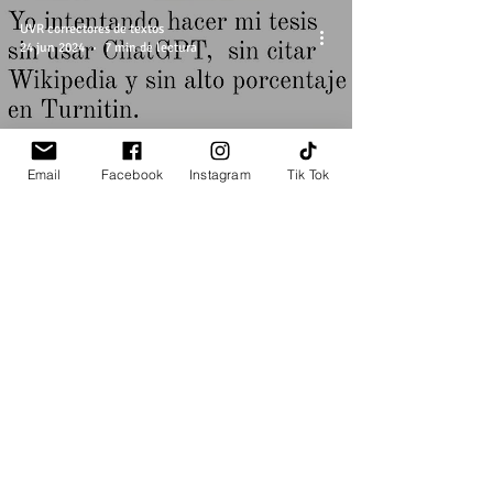
UVR correctores de textos
24 jun 2024
7 min de lectura
Email
Facebook
Instagram
Tik Tok
¿Cómo usar de forma ética la
Inteligencia Artificial
(ChatGPT) para hacer la tesis?
UVR correctores de textos
14 jun 2024
6 min de lectura