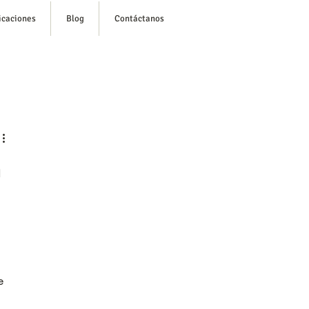
icaciones
Blog
Contáctanos
esión/ Regístrate
n
e 