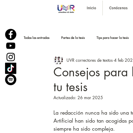
Inicio
Conócenos
Todas las entradas
Partes de la tesis
Tips para hacer la tesis
UVR correctores de textos
4 feb 20
Corrección de estilo
Historias reales
Podcast para tesi
Consejos para 
tu tesis
Parafraseo y bajar el plagio
Sustentación o defensa de tesis
Actualizado:
26 mar 2025
La redacción nunca ha sido una tar
Artificial han sido tan acogidas p
siempre ha sido compleja.