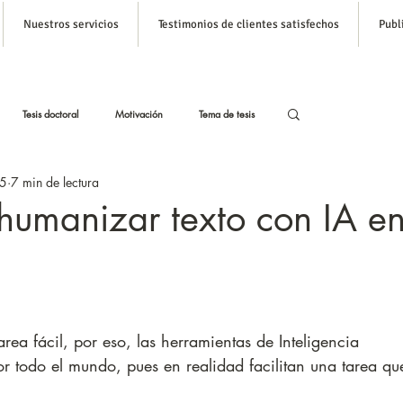
Nuestros servicios
Testimonios de clientes satisfechos
Publ
Inicia s
Tesis doctoral
Motivación
Tema de tesis
25
7 min de lectura
stas
Tesis con Inteligencia Artificial
humanizar texto con IA e
Formato APA para tesis
ea fácil, por eso, las herramientas de Inteligencia 
or todo el mundo, pues en realidad facilitan una tarea qu