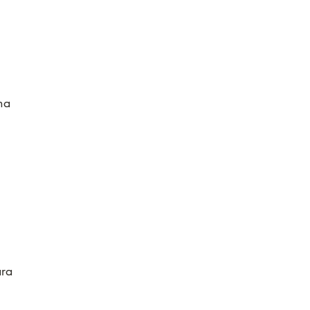
 
na 
 
ra 