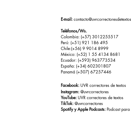
E-mail:
contacto@uvrcorrectoresdetexto
Teléfonos/Ws.
Colombia: (+57) 3012255517
Perú: (+51) 921 186 495
Chile:(+56) 9 9014 8999
México: (+52) 1 55 4134 8681
Ecuador: (+593) 963773534
España: (+34) 602301807
Panamá (+507) 67257446
Facebook:
UVR correctores de textos
Instagram:
@uvrcorrectores
YouTube:
UVR correctores de textos
TikTok:
@uvrcorrectores
Spotify y Apple Podcasts:
Podcast para 