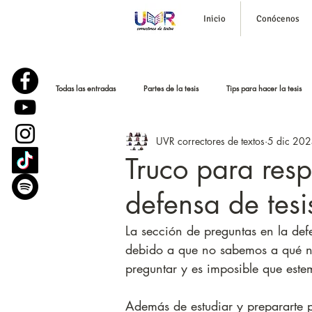
Inicio
Conócenos
Todas las entradas
Partes de la tesis
Tips para hacer la tesis
UVR correctores de textos
5 dic 20
Corrección de estilo
Historias reales
Podcast para tesi
Truco para resp
defensa de tesi
Parafraseo y bajar el plagio
Sustentación o defensa de tesis
La sección de preguntas en la defe
debido a que no sabemos a qué n
preguntar y es imposible que est
Además de estudiar y prepararte 