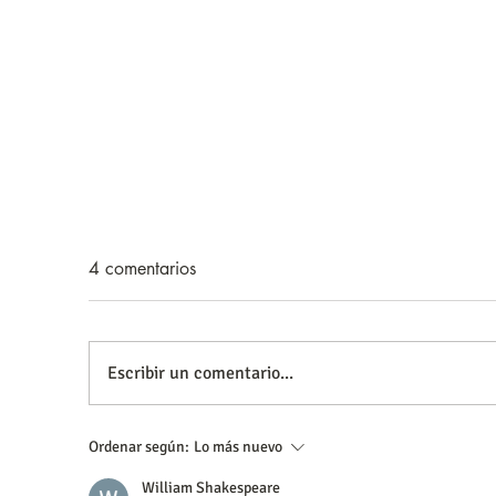
4 comentarios
Escribir un comentario...
10 consejos para humanizar
Ep
Ordenar según:
Lo más nuevo
texto con IA en tu tesis
su
William Shakespeare