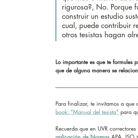
rigurosa?, No. Porque 
construir un estudio sus
cual, puede contribuir r
otros tesistas hagan al
Lo importante es que te formules 
que de alguna manera se relacione
-------------------------------------------------------------------
Para finalizar, te invitamos a qu
book: "Manual del tesista"
 para qu
Recuerda que en UVR correctores 
aplicación de Normas
APA, ISO 6