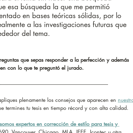
fue esa búsqueda la que me permitió 
tentado en bases teóricas sólidas, por lo 
ealmente a las investigaciones futuras que 
rededor del tema. 
preguntas que sepas responder a la perfección y además 
n con lo que te preguntó el jurado.
-------------------------------------------------------------------------------------------
e apliques plenamente los consejos que aparecen en 
nuestr
e termines tu tesis en tiempo récord y con alta calidad.
somos expertos en corrección de estilo para tesis y 
90, Vancouver, Chicago, MLA, IEEE, Icontec u otra.