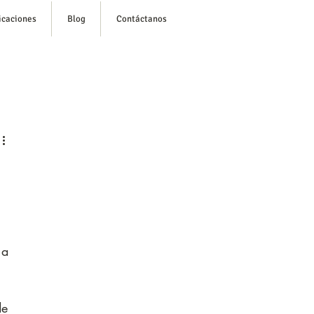
icaciones
Blog
Contáctanos
esión/ Regístrate
 a 
de 