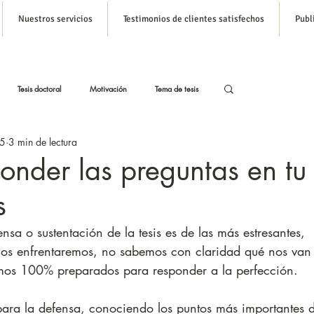
Nuestros servicios
Testimonios de clientes satisfechos
Publ
Inicia s
Tesis doctoral
Motivación
Tema de tesis
25
3 min de lectura
stas
Tesis con Inteligencia Artificial
onder las preguntas en tu
s
Formato APA para tesis
nsa o sustentación de la tesis es de las más estresantes, 
os enfrentaremos, no sabemos con claridad qué nos van
emos 100% preparados para responder a la perfección. 
para la defensa, conociendo los puntos más importantes 