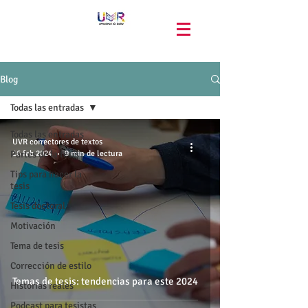
Blog
Todas las entradas
Todas las entradas
UVR correctores de textos
Partes de la tesis
16 feb 2024
9 min de lectura
Tips para hacer la
tesis
Tesis doctoral
Motivación
Tema de tesis
Corrección de estilo
Temas de tesis: tendencias para este 2024
Historias reales
Podcast para tesistas