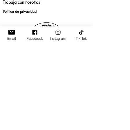
Trabaja con nosotros
Política de privacidad
Email
Facebook
Instagram
Tik Tok
E-mail:
contacto@uvrcorrectoresdetextos.com
Teléfonos/Ws.
Colombia: (+57)
3012255517
Perú: (+51)
921 186 495
Chile:(+56)
9 9014 8999
México: (+52)
1 55 4134 8681