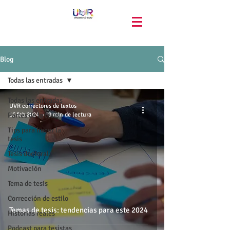
Blog
Todas las entradas
Todas las entradas
UVR correctores de textos
Partes de la tesis
16 feb 2024
9 min de lectura
Tips para hacer la
tesis
Tesis doctoral
Motivación
Tema de tesis
Corrección de estilo
Temas de tesis: tendencias para este 2024
Historias reales
Podcast para tesistas