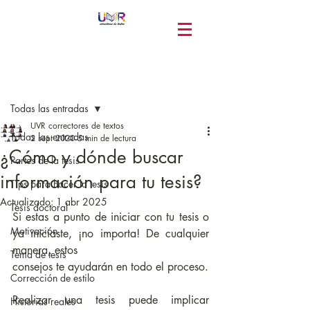
Entrada
Todas las entradas
UVR correctores de textos
Todas las entradas
2 sept 2020
5 min de lectura
¿Cómo y dónde buscar
Partes de la tesis
información para tu tesis?
Tips para hacer la tesis
Actualizado:
1 abr 2025
Tesis doctoral
Si estas a punto de iniciar con tu tesis o 
Motivación
ya iniciaste, ¡no importa! De cualquier 
manera, estos
Tema de tesis
consejos te ayudarán en todo el proceso.
Corrección de estilo
Realizar una tesis puede implicar 
Historias reales