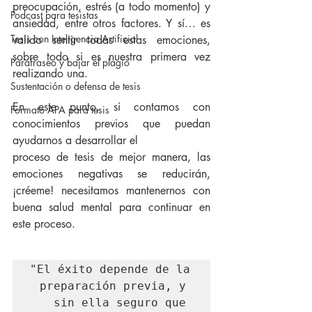
preocupación, estrés (a todo momento) y 
Podcast para tesistas
ansiedad, entre otros factores. Y sí… es 
Tesis con Inteligencia Artificial
valido sentir todas estas emociones, 
sobre todo si es nuestra primera vez 
Parafraseo y bajar el plagio
realizando una.
Sustentación o defensa de tesis
En este punto, si contamos con 
Formato APA para tesis
conocimientos previos que puedan 
ayudarnos a desarrollar el
proceso de tesis de mejor manera, las 
emociones negativas se reducirán, 
¡créeme! necesitamos mantenernos con 
buena salud mental para continuar en 
este proceso.
"El éxito depende de la 
preparación previa, y 
sin ella seguro que 