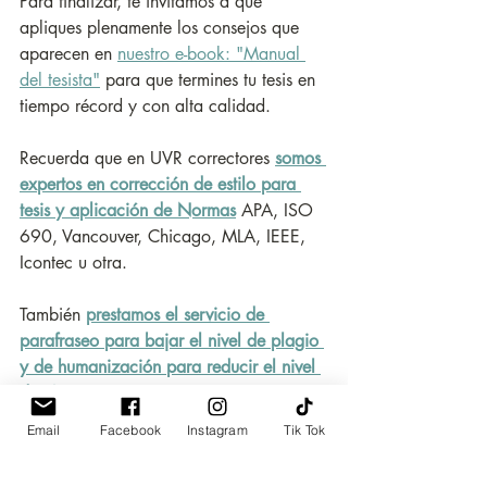
Para finalizar, te invitamos a que 
apliques plenamente los consejos que 
aparecen en 
nuestro e-book: "Manual 
del tesista"
 para que termines tu tesis en 
tiempo récord y con alta calidad.
Recuerda que en UVR correctores 
somos 
expertos en corrección de estilo para 
tesis y aplicación de Normas
APA, ISO 
690, Vancouver, Chicago, MLA, IEEE, 
Icontec u otra.
También 
prestamos el servicio de 
parafraseo para bajar el nivel de plagio 
y de humanización para reducir el nivel 
de IA en tu tesis
. Puedes despreocuparte 
si envías tu tesis a corregir con nosotros.
Email
Facebook
Instagram
Tik Tok