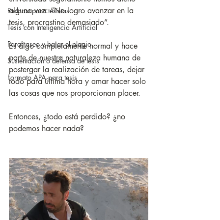
alguna vez: “No logro avanzar en la 
Podcast para tesistas
tesis, procrastino demasiado”.
Tesis con Inteligencia Artificial
Parafraseo y bajar el plagio
Es algo completamente normal y hace 
parte de nuestra naturaleza humana de 
Sustentación o defensa de tesis
postergar la realización de tareas, dejar 
Formato APA para tesis
todo para última hora y amar hacer solo 
las cosas que nos proporcionan placer.
Entonces, ¿todo está perdido? ¿no 
podemos hacer nada?