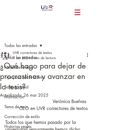
Entrada
Todas las entradas
UVR correctores de textos
Todas las entradas
7 oct 2024
5 min de lectura
¿Qué hago para dejar de
Partes de la tesis
procrastinar y avanzar en
Tips para hacer la tesis
la tesis?
Tesis doctoral
Actualizado:
26 mar 2025
Motivación
Verónica Buelvas 
Tema de tesis
CEO en UVR correctores de textos
Corrección de estilo
Todos los que hemos pasado por la 
Historias reales
universidad seguramente hemos dicho 