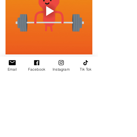
Email
Facebook
Instagram
Tik Tok
¡Gracias por leernos!
Para terminar, quiero que sepas que no 
hago lo que no considero tan relevante, 
por eso es importante delegar algunas 
de las tareas de la tesis, hay muchas 
que la IA puede hacer por ti, utilízala, 
para que no tengas tanta carga, 
quédate con las más importante;  y hay 