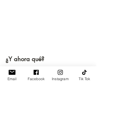
¿Y ahora qué?
Una vez hemos alcanzado ese equilibrio 
Email
Facebook
Instagram
Tik Tok
e incluido todos los conceptos, autores y 
teorías que componen nuestro marco 
teórico, nos tocará traspasar a formato 
escrito nuestro mapa conceptual. 
El paso previo de haber establecido el 
mapa conceptual nos servirá para haber 
ordenado la información y establecer la 