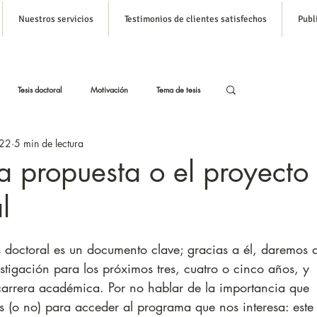
Nuestros servicios
Testimonios de clientes satisfechos
Publ
Inicia s
Tesis doctoral
Motivación
Tema de tesis
022
5 min de lectura
stas
Tesis con Inteligencia Artificial
a propuesta o el proyecto
l
Formato APA para tesis
s doctoral es un documento clave; gracias a él, daremos 
stigación para los próximos tres, cuatro o cinco años, y 
 carrera académica. Por no hablar de la importancia que 
 (o no) para acceder al programa que nos interesa: este