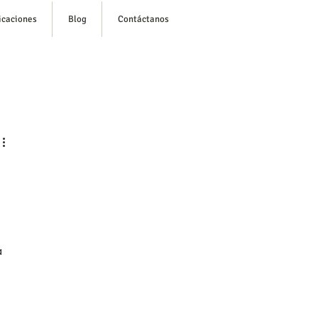
icaciones
Blog
Contáctanos
esión/ Regístrate
a 
 