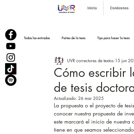
Inicio
Conócenos
Todas las entradas
Partes de la tesis
Tips para hacer la tesis
UVR correctores de textos
15 jun 2
Corrección de estilo
Historias reales
Podcast para tesi
Cómo escribir l
de tesis doctora
Parafraseo y bajar el plagio
Sustentación o defensa de tesis
Actualizado:
26 mar 2025
La propuesta o el proyecto de tesi
conocer nuestra propuesta de inve
este marcará el inicio de nuestra
tiene en que seamos seleccionados