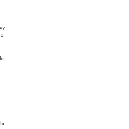
uy 
la 
de 
 
le 