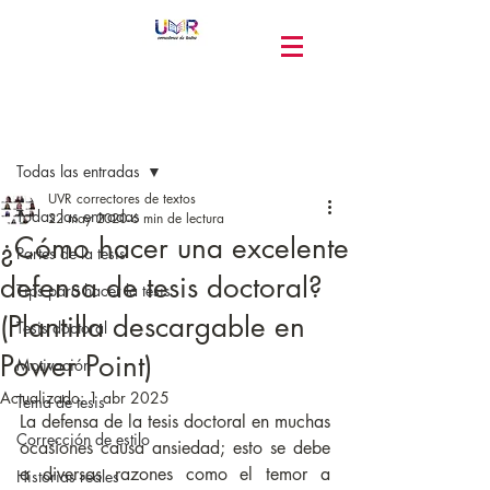
Entrada
Todas las entradas
UVR correctores de textos
Todas las entradas
22 may 2020
6 min de lectura
¿Cómo hacer una excelente
Partes de la tesis
defensa de tesis doctoral?
Tips para hacer la tesis
(Plantilla descargable en
Tesis doctoral
Power Point)
Motivación
Actualizado:
1 abr 2025
Tema de tesis
La defensa de la tesis doctoral en muchas 
Corrección de estilo
ocasiones causa ansiedad; esto se debe 
a diversas razones como el temor a 
Historias reales