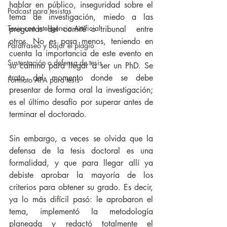
hablar en público, inseguridad sobre el 
Podcast para tesistas
tema de investigación, miedo a las 
Tesis con Inteligencia Artificial
preguntas del comité o tribunal  entre 
otros. No es para menos, teniendo en 
Parafraseo y bajar el plagio
cuenta la importancia de este evento en 
Sustentación o defensa de tesis
su camino para llegar a ser un PhD. Se 
trata del momento donde se debe 
Formato APA para tesis
presentar de forma oral la investigación; 
es el último desafío por superar antes de 
terminar el doctorado.
Sin embargo, a veces se olvida que la 
defensa de la tesis doctoral es una 
formalidad, y que para llegar allí ya 
debiste aprobar la mayoría de los 
criterios para obtener su grado. Es decir, 
ya lo más difícil pasó: le aprobaron el 
tema, implementó la metodología 
planeada y redactó totalmente el 