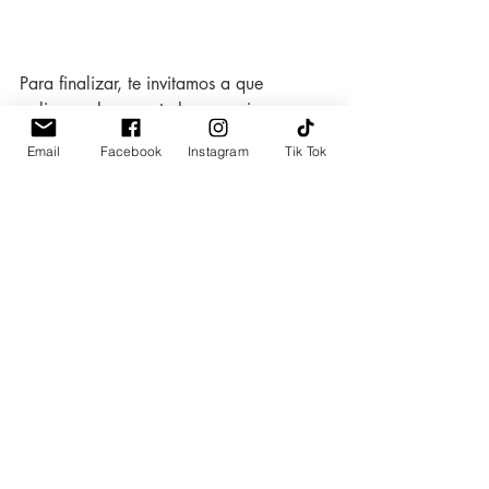
Para finalizar, te invitamos a que 
apliques plenamente los consejos que 
aparecen en 
nuestro e-book: "Manual 
Email
Facebook
Instagram
Tik Tok
del tesista"
 para que termines tu tesis en 
tiempo récord y con alta calidad.
Recuerda que en UVR correctores 
somos 
expertos en corrección de estilo para 
tesis y aplicación de Normas
APA, ISO 
690, Vancouver, Chicago, MLA, IEEE, 
Icontec u otra.
También 
prestamos el servicio de 
parafraseo para bajar el nivel de plagio 
y de humanización para reducir el nivel 
de IA en tu tesis
. Puedes despreocuparte 