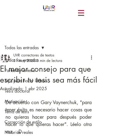
Entrada
Todas las entradas
UVR correctores de textos
Todas las entradas
31 may 2020
3 min de lectura
El mejor consejo para que
Partes de la tesis
escribir tu tesis sea más fácil
Tips para hacer la tesis
Actualizado:
1 abr 2025
Tesis doctoral
Motivación
De acuerdo con Gary Vaynerchuk, "para 
tener éxito es necesario hacer cosas que 
Tema de tesis
no quieras hacer para después poder 
Corrección de estilo
hacer lo que quieras hacer". Léelo otra 
vez.  :D
Historias reales