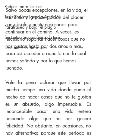
Podcast para tesistas
Salvo pocas excepciones, en la vida, el 
Tesis con Inteligencia Artificial
sacrificio y la postergación del placer 
son absolutamente necesarios para 
Parafraseo y bajar el plagio
continuar en el camino. A veces, es 
Sustentación o defensa de tesis
necesario soportar hacer cosas que no 
nos gustan hasta por dos años o más, 
Formato APA para tesis
para así acceder a aquello con lo cual 
hemos soñado y por lo que hemos 
luchado. 
Vale la pena aclarar que llevar por 
mucho tiempo una vida donde prime el 
hecho de hacer cosas que no te gustan 
es un absurdo, algo impensable. Es 
inconcebible pasar una vida entera 
haciendo algo que no nos genere 
felicidad. No obstante, en ocasiones, no 
hay alternativa; porque este periodo es 