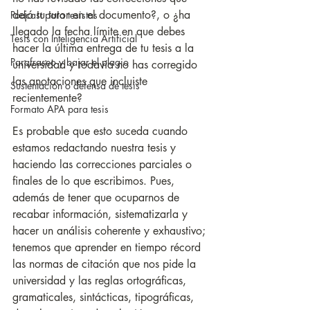
dejó tu tutor en el documento?, o ¿ha 
Podcast para tesistas
llegado la fecha límite en que debes 
Tesis con Inteligencia Artificial
hacer la última entrega de tu tesis a la 
Parafraseo y bajar el plagio
universidad y todavía no has corregido 
las anotaciones que incluiste 
Sustentación o defensa de tesis
recientemente?
Formato APA para tesis
Es probable que esto suceda cuando 
estamos redactando nuestra tesis y 
haciendo las correcciones parciales o 
finales de lo que escribimos. Pues, 
además de tener que ocuparnos de 
recabar información, sistematizarla y 
hacer un análisis coherente y exhaustivo; 
tenemos que aprender en tiempo récord 
las normas de citación que nos pide la 
universidad y las reglas ortográficas, 
gramaticales, sintácticas, tipográficas, 