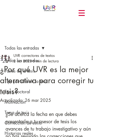
Entrada
Todas las entradas
UVR correctores de textos
Todas las entradas
2 oct 2023
6 min de lectura
¿Por qué UVR es la mejor
Partes de la tesis
alternativa para corregir tu
Tips para hacer la tesis
tesis?
Tesis doctoral
Actualizado:
26 mar 2025
Motivación
Tema de tesis
¿Se acerca la fecha en que debes 
presentarle a tu asesor de tesis los 
Corrección de estilo
avances de tu trabajo investigativo y aún 
Historias reales
no has revisado las correcciones que 