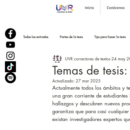
Inicio
Conócenos
Todas las entradas
Partes de la tesis
Tips para hacer la tesis
UVR correctores de textos
24 may 2
Corrección de estilo
Historias reales
Podcast para tesi
Temas de tesis
Actualizado:
27 mar 2025
Parafraseo y bajar el plagio
Sustentación o defensa de tesis
Actualmente todos los ámbitos y t
una gran corriente de estudiantes
hallazgos y descubren nuevos proc
garantiza que para casi cualquier 
existan investigadores expertos q