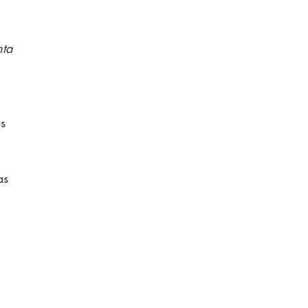
ta 
s 
as 
 