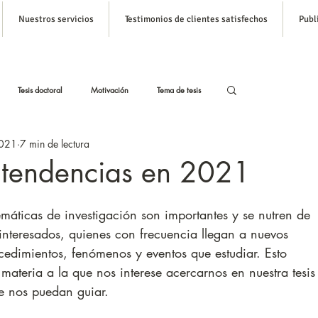
Nuestros servicios
Testimonios de clientes satisfechos
Publ
Inicia s
Tesis doctoral
Motivación
Tema de tesis
021
7 min de lectura
stas
Tesis con Inteligencia Artificial
: tendencias en 2021
Formato APA para tesis
emáticas de investigación son importantes y se nutren de 
 interesados, quienes con frecuencia llegan a nuevos 
edimientos, fenómenos y eventos que estudiar. Esto 
materia a la que nos interese acercarnos en nuestra tesis
ue nos puedan guiar.