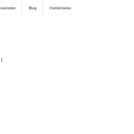
icaciones
Blog
Contáctanos
esión/ Regístrate
 