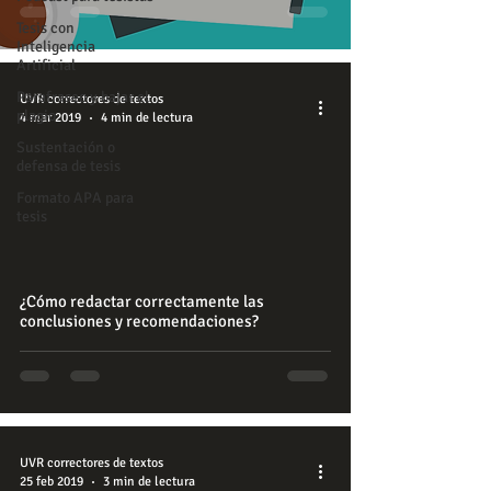
Tesis con
Inteligencia
Artificial
Parafraseo y bajar el
UVR correctores de textos
plagio
4 mar 2019
4 min de lectura
Sustentación o
defensa de tesis
Formato APA para
tesis
¿Cómo redactar correctamente las
conclusiones y recomendaciones?
UVR correctores de textos
25 feb 2019
3 min de lectura