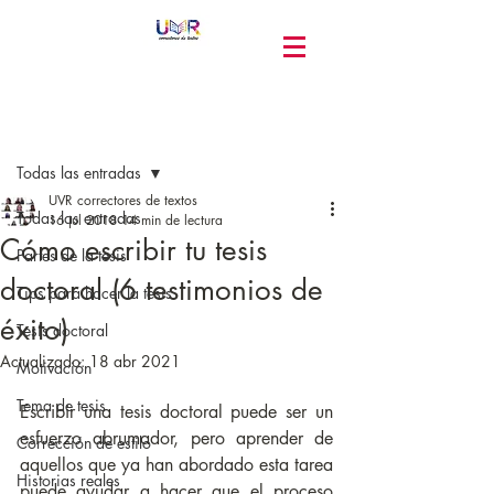
Entrada
Todas las entradas
UVR correctores de textos
Todas las entradas
16 jul 2018
14 min de lectura
Cómo escribir tu tesis
Partes de la tesis
doctoral (6 testimonios de
Tips para hacer la tesis
éxito)
Tesis doctoral
Actualizado:
18 abr 2021
Motivación
Tema de tesis
Escribir una tesis doctoral puede ser un 
esfuerzo abrumador, pero aprender de 
Corrección de estilo
aquellos que ya han abordado esta tarea 
Historias reales
puede ayudar a hacer que el proceso 