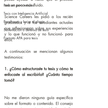
sea un poco más fluido.
Podcast para tesistas
Tesis con Inteligencia Artificial
Science Careers les pidió a los recién 
Parafraseo y bajar el plagio
graduados y a los estudiantes actuales 
que reflexionaran sobre sus experiencias 
Sustentación o defensa de tesis
y lo que funcionó -y no funcionó- para 
Formato APA para tesis
ellos.
A continuación se mencionan algunos 
testimonios:
1. ¿Cómo estructuraste tu tesis y cómo te 
enfocaste al escribirla? ¿Cuánto tiempo 
tomó?
No me dieron ninguna guía específica 
sobre el formato o contenido. El consejo 