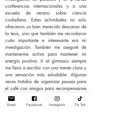
conferencias internacionales y a una 
escuela de verano sobre ciencia 
ciudadana. Estas actividades no solo 
ofrecieron un bien merecido descanso de 
la tesis, sino que también me recordaron 
cuán importante e interesante era mi 
investigación. También me aseguré de 
mantenerme activa para mantener mi 
energía positiva. Ir al gimnasio siempre 
me llevó a escribir con una mente clara y 
una sensación más saludable. Algunas 
veces trataba de organizar pausas para 
el café con amigos para recompensarme 
con un pedazo de pastel y buena 
compañía. Otras veces, planear visitar 
Email
Facebook
Instagram
Tik Tok
un museo o probar un nuevo restaurante 
me ayudó a seguir adelante dándome un 
buen evento al que esperar.