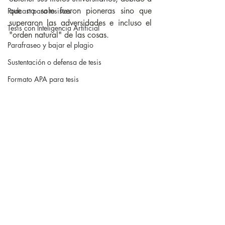
que no solo fueron pioneras sino que 
Podcast para tesistas
superaron las adversidades e incluso el 
Tesis con Inteligencia Artificial
"orden natural" de las cosas.
Parafraseo y bajar el plagio
Sustentación o defensa de tesis
Formato APA para tesis