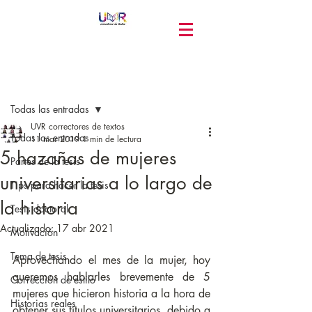
Entrada
Todas las entradas
UVR correctores de textos
Todas las entradas
11 mar 2019
1 min de lectura
5 hazañas de mujeres
Partes de la tesis
universitarias a lo largo de
Tips para hacer la tesis
la historia
Tesis doctoral
Actualizado:
17 abr 2021
Motivación
Tema de tesis
Aprovechando el mes de la mujer, hoy 
queremos hablarles brevemente de 5 
Corrección de estilo
mujeres que hicieron historia a la hora de 
Historias reales
obtener sus títulos universitarios, debido a 