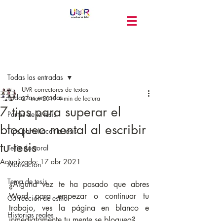
Entrada
Todas las entradas
UVR correctores de textos
Todas las entradas
27 mar 2019
4 min de lectura
7 tips para superar el
Partes de la tesis
bloqueo mental al escribir
Tips para hacer la tesis
tu tesis
Tesis doctoral
Actualizado:
17 abr 2021
Motivación
Tema de tesis
¿Alguna vez te ha pasado que abres 
Word para empezar o continuar tu 
Corrección de estilo
trabajo, ves la página en blanco e 
Historias reales
inmediatamente tu mente se bloquea?