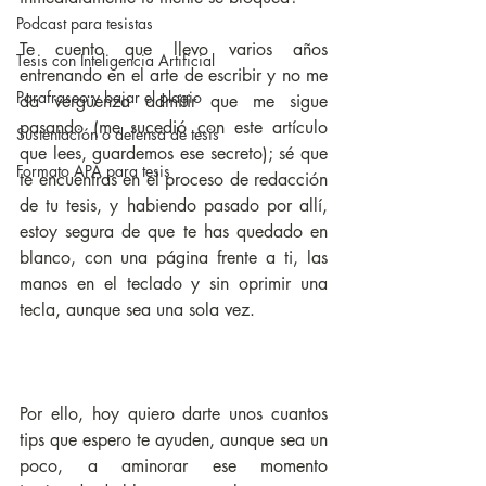
Podcast para tesistas
Te cuento que llevo varios años 
Tesis con Inteligencia Artificial
entrenando en el arte de escribir y no me 
Parafraseo y bajar el plagio
da vergüenza admitir que me sigue 
pasando (me sucedió con este artículo 
Sustentación o defensa de tesis
que lees, guardemos ese secreto); sé que 
Formato APA para tesis
te encuentras en el proceso de redacción 
de tu tesis, y habiendo pasado por allí, 
estoy segura de que te has quedado en 
blanco, con una página frente a ti, las 
manos en el teclado y sin oprimir una 
tecla, aunque sea una sola vez. 
Por ello, hoy quiero darte unos cuantos 
tips que espero te ayuden, aunque sea un 
poco, a aminorar ese momento 