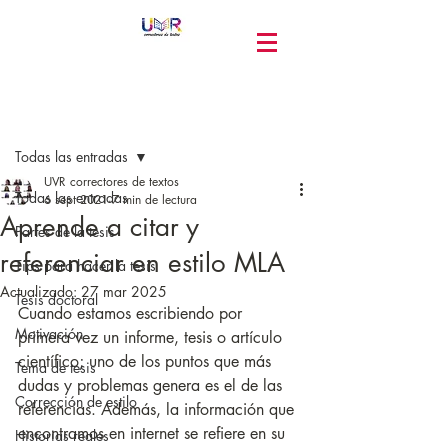
Entrada
Todas las entradas
UVR correctores de textos
Todas las entradas
6 sept 2021
7 min de lectura
Aprende a citar y
Partes de la tesis
referenciar en estilo MLA
Tips para hacer la tesis
Actualizado:
27 mar 2025
Tesis doctoral
Cuando estamos escribiendo por 
Motivación
primera vez un informe, tesis o artículo 
científico; uno de los puntos que más 
Tema de tesis
dudas y problemas genera es el de las 
Corrección de estilo
referencias. Además, la información que 
encontramos en internet se refiere en su 
Historias reales