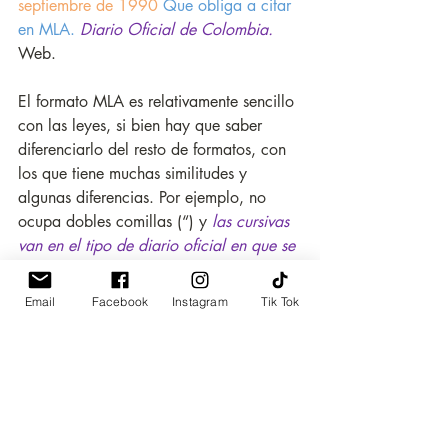
septiembre de 1990
 Que obliga a citar 
en MLA. 
Diario Oficial de Colombia. 
Web.
El formato MLA es relativamente sencillo 
con las leyes, si bien hay que saber 
diferenciarlo del resto de formatos, con 
los que tiene muchas similitudes y 
algunas diferencias. Por ejemplo, no 
ocupa dobles comillas (“) y 
las cursivas 
van en el tipo de diario oficial en que se 
publica. 
Por otro lado, es importante acordarse 
Email
Facebook
Instagram
Tik Tok
de poner “Web” o “Print” en función de 
si la consulta la hemos hecho online o 
en un documento físico.
IV. ¿A qué debes prestar 