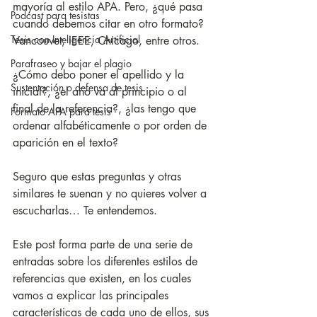
mayoría al estilo APA. Pero, ¿qué pasa 
Podcast para tesistas
cuando debemos citar en otro formato? 
Tesis con Inteligencia Artificial
Vancouver, IEEE, Chicago, entre otros.
Parafraseo y bajar el plagio
¿Cómo debo poner el apellido y la 
Sustentación o defensa de tesis
inicial?, ¿el año va al principio o al 
final de la referencia?, ¿las tengo que 
Formato APA para tesis
ordenar alfabéticamente o por orden de 
aparición en el texto? 
Seguro que estas preguntas y otras 
similares te suenan y no quieres volver a 
escucharlas… Te entendemos. 
Este post forma parte de una serie de 
entradas sobre los diferentes estilos de 
referencias que existen, en los cuales 
vamos a explicar las principales 
características de cada uno de ellos, sus 