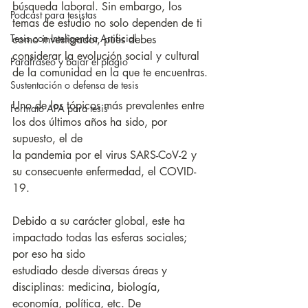
búsqueda laboral. Sin embargo, los 
Podcast para tesistas
temas de estudio no solo dependen de ti 
Tesis con Inteligencia Artificial
como investigador, pues debes 
considerar la evolución social y cultural 
Parafraseo y bajar el plagio
de la comunidad en la que te encuentras.
Sustentación o defensa de tesis
Uno de los tópicos más prevalentes entre 
Formato APA para tesis
los dos últimos años ha sido, por 
supuesto, el de
la pandemia por el virus SARS-CoV-2 y 
su consecuente enfermedad, el COVID-
19.
Debido a su carácter global, este ha 
impactado todas las esferas sociales; 
por eso ha sido
estudiado desde diversas áreas y 
disciplinas: medicina, biología, 
economía, política, etc. De