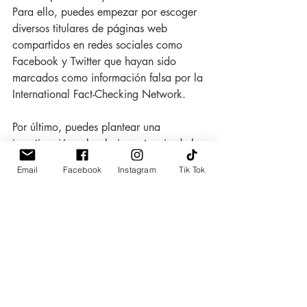
Para ello, puedes empezar por escoger 
diversos titulares de páginas web 
compartidos en redes sociales como 
Facebook y Twitter que hayan sido 
marcados como información falsa por la 
International Fact-Checking Network.
Por último, puedes plantear una 
investigación sobre la importancia de la 
ética en los nuevos
Email
Facebook
Instagram
Tik Tok
procesos de comunicación, de modo 
que presentes las distintas posturas y los 
debates
alrededor del tema: ¿se debe priorizar 
el lucro o el bienestar social? Para esto, 
podrías hacer
un estudio comparativo entre los titulares 
de la prensa sensacionalista y la prensa 