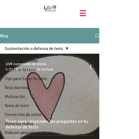
Blog
Sustentación o defensa de tesis
Todas las entradas
UVR correctores de textos
Partes de la tesis
5 dic 2025
3 min de lectura
Tips para hacer la tesis
Tesis doctoral
Motivación
Tema de tesis
Corrección de estilo
Truco para responder las preguntas en tu
Historias reales
defensa de tesis
Podcast para tesistas