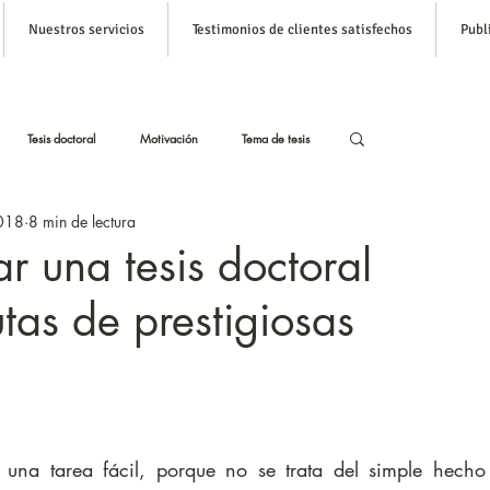
Nuestros servicios
Testimonios de clientes satisfechos
Publ
Inicia s
Tesis doctoral
Motivación
Tema de tesis
018
8 min de lectura
stas
Tesis con Inteligencia Artificial
r una tesis doctoral
tas de prestigiosas
Formato APA para tesis
s una tarea fácil, porque no se trata del simple hecho 