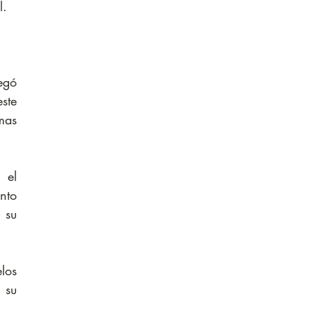
l.
egó 
te 
as 
el 
to 
su 
os 
su 