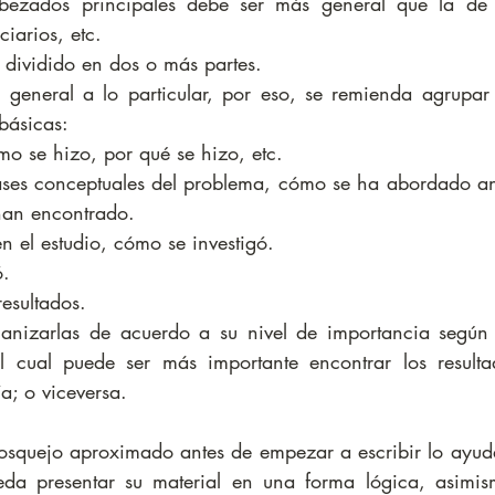
bezados principales debe ser más general que la de l
iarios, etc.  
dividido en dos o más partes. 
general a lo particular, por eso, se remienda agrupar l
básicas: 
mo se hizo, por qué se hizo, etc.  
ases conceptuales del problema, cómo se ha abordado ant
han encontrado.  
n el estudio, cómo se investigó.  
.  
resultados. 
nizarlas de acuerdo a su nivel de importancia según l
 el cual puede ser más importante encontrar los resultad
ía; o viceversa.
osquejo aproximado antes de empezar a escribir lo ayuda
da presentar su material en una forma lógica, asimism