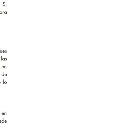
 Si 
ara 
es 
as 
en 
 de 
 lo 
en 
de 