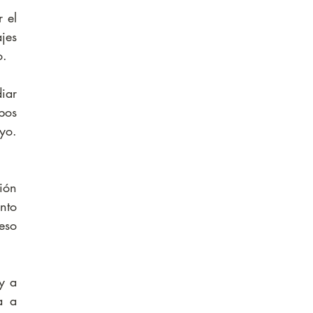
el 
es 
o.
ar 
os 
o. 
ón 
to 
so 
 a 
 a 