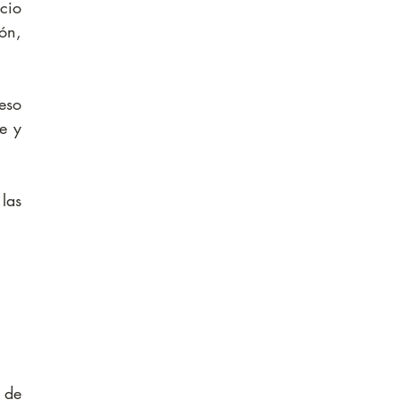
cio 
ón, 
so 
e y 
as 
 de 