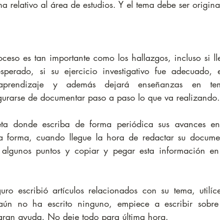
 relativo al área de estudios. Y el tema debe ser origina
oceso es tan importante como los hallazgos, incluso si ll
perado, si su ejercicio investigativo fue adecuado, es
 aprendizaje y además dejará enseñanzas en tem
gurarse de documentar paso a paso lo que va realizando.
ta donde escriba de forma periódica sus avances en 
ta forma, cuando llegue la hora de redactar su documen
r algunos puntos y copiar y pegar esta información en 
ro escribió artículos relacionados con su tema, utilícel
aún no ha escrito ninguno, empiece a escribir sobre 
 gran ayuda. No deje todo para última hora.