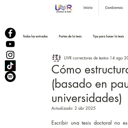
Inicio
Conócenos
Todas las entradas
Partes de la tesis
Tips para hacer la tesis
UVR correctores de textos
14 ago 2
Corrección de estilo
Historias reales
Podcast para tesi
Cómo estructura
(basado en pau
Parafraseo y bajar el plagio
Sustentación o defensa de tesis
universidades)
Actualizado:
2 abr 2025
Escribir una tesis doctoral no e