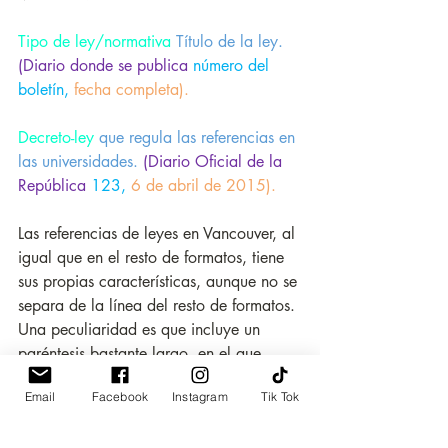
Tipo de ley/normativa
 Título de la ley.
(Diario donde se publica 
número del 
boletín, 
fecha completa).
Decreto-ley
 que regula las referencias en 
las universidades.
(Diario Oficial de la 
República 
123, 
6 de abril de 2015).
Las referencias de leyes en Vancouver, al 
igual que en el resto de formatos, tiene 
sus propias características, aunque no se 
separa de la línea del resto de formatos. 
Una peculiaridad es que incluye un 
paréntesis bastante largo, en el que 
incluye 
el tipo de diario oficial
, 
el 
Email
Facebook
Instagram
Tik Tok
número de este diario o boletín,
 así 
como la 
fecha.