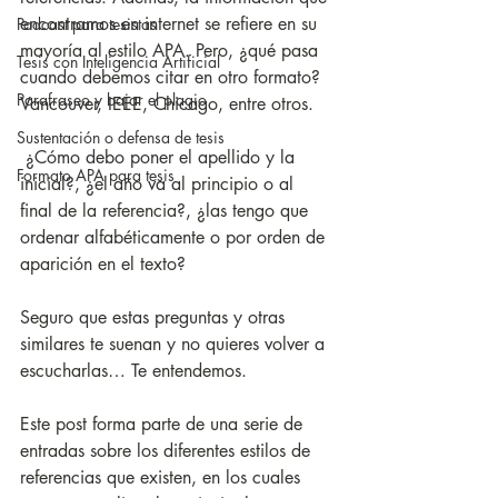
encontramos en internet se refiere en su 
Podcast para tesistas
mayoría al estilo APA. Pero, ¿qué pasa 
Tesis con Inteligencia Artificial
cuando debemos citar en otro formato? 
Parafraseo y bajar el plagio
Vancouver, IEEE, Chicago, entre otros.
Sustentación o defensa de tesis
 ¿Cómo debo poner el apellido y la 
Formato APA para tesis
inicial?, ¿el año va al principio o al 
final de la referencia?, ¿las tengo que 
ordenar alfabéticamente o por orden de 
aparición en el texto? 
Seguro que estas preguntas y otras 
similares te suenan y no quieres volver a 
escucharlas… Te entendemos. 
Este post forma parte de una serie de 
entradas sobre los diferentes estilos de 
referencias que existen, en los cuales 