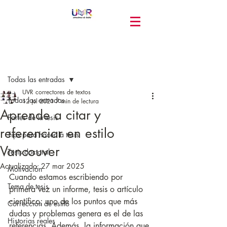
Entrada
Todas las entradas
UVR correctores de textos
Todas las entradas
12 jul 2021
7 min de lectura
Aprende a citar y
Partes de la tesis
referenciar en estilo
Tips para hacer la tesis
Vancouver
Tesis doctoral
Actualizado:
27 mar 2025
Motivación
Cuando estamos escribiendo por 
Tema de tesis
primera vez un informe, tesis o artículo 
científico; uno de los puntos que más 
Corrección de estilo
dudas y problemas genera es el de las 
Historias reales
referencias. Además, la información que 