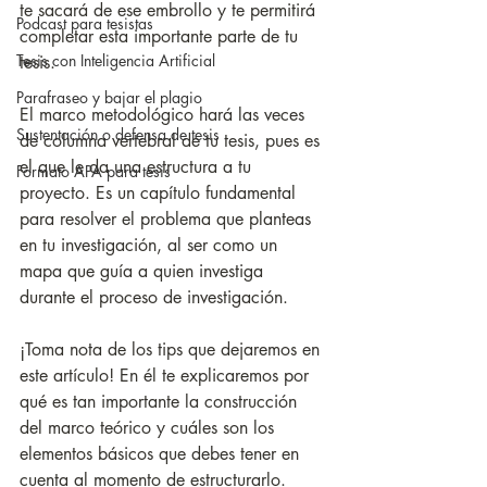
te sacará de ese embrollo y te permitirá 
Podcast para tesistas
completar esta importante parte de tu 
Tesis con Inteligencia Artificial
tesis.
Parafraseo y bajar el plagio
El marco metodológico hará las veces 
Sustentación o defensa de tesis
de columna vertebral de tu tesis, pues es 
el que le da una estructura a tu 
Formato APA para tesis
proyecto. Es un capítulo fundamental 
para resolver el problema que planteas 
en tu investigación, al ser como un 
mapa que guía a quien investiga 
durante el proceso de investigación. 
¡Toma nota de los tips que dejaremos en 
este artículo! En él te explicaremos por 
qué es tan importante la construcción 
del marco teórico y cuáles son los 
elementos básicos que debes tener en 
cuenta al momento de estructurarlo.