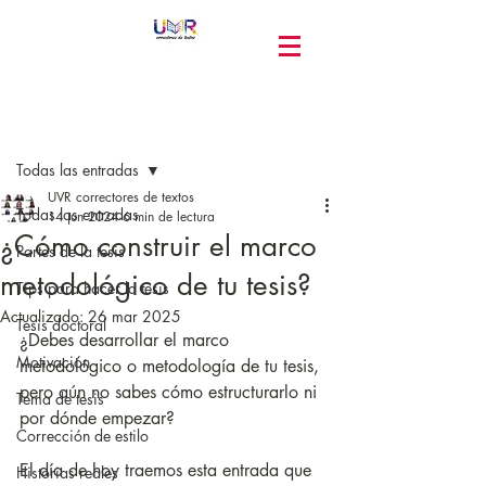
Entrada
Todas las entradas
UVR correctores de textos
Todas las entradas
14 jun 2024
6 min de lectura
¿Cómo construir el marco
Partes de la tesis
metodológico de tu tesis?
Tips para hacer la tesis
Actualizado:
26 mar 2025
Tesis doctoral
¿Debes desarrollar el marco 
Motivación
metodológico o metodología de tu tesis, 
pero aún no sabes cómo estructurarlo ni 
Tema de tesis
por dónde empezar? 
Corrección de estilo
El día de hoy traemos esta entrada que 
Historias reales