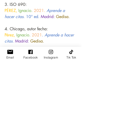
3. ISO 690:
PÉREZ, 
Ignacio. 
2021
. 
Aprende a 
hacer citas
. 10° ed. 
Madrid:
Gedisa.
4. Chicago, autor fecha:
Pérez,
Ignacio.
2021
. 
Aprende a hacer 
citas. 
Madrid:
Gedisa.
5. Chicago, notas-bibliografía:
Email
Facebook
Instagram
Tik Tok
Ignacio
 Pérez,
Aprende a hacer citas.
(Bogotá:
Fondo de Cultura Económica,
2021).
6. MLA:
Pérez,
 Ignacio. 
Aprende a hacer citas
.
Madrid
: 
Gedisa,
2021.
Web. 13 Feb. 
2020.