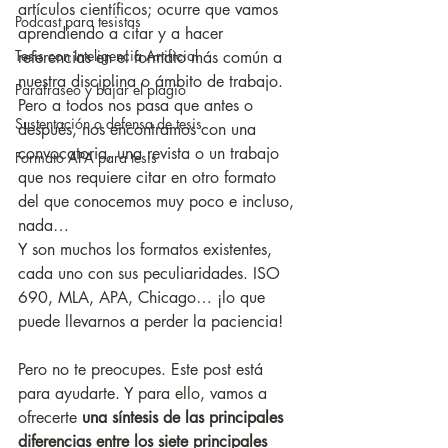
artículos científicos; ocurre que vamos 
Podcast para tesistas
aprendiendo a citar y a hacer 
Tesis con Inteligencia Artificial
referencias en el formato más común a 
nuestra disciplina o ámbito de trabajo. 
Parafraseo y bajar el plagio
Pero a todos nos pasa que antes o 
Sustentación o defensa de tesis
después, nos encontramos con una 
convocatoria, una revista o un trabajo 
Formato APA para tesis
que nos requiere citar en otro formato 
del que conocemos muy poco e incluso, 
nada…
Y son muchos los formatos existentes, 
cada uno con sus peculiaridades. ISO 
690, MLA, APA, Chicago… ¡lo que 
puede llevarnos a perder la paciencia!
Pero no te preocupes. Este post está 
para ayudarte. Y para ello, vamos a 
ofrecerte 
una síntesis de las principales 
diferencias entre los siete principales 