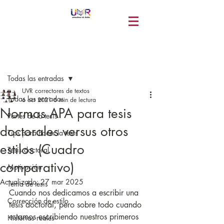
Entrada
Todas las entradas
UVR correctores de textos
Todas las entradas
6 oct 2021
6 min de lectura
Normas APA para tesis
Partes de la tesis
doctorales versus otros
Tips para hacer la tesis
estilos (Cuadro
Tesis doctoral
comparativo)
Motivación
Actualizado:
27 mar 2025
Tema de tesis
Cuando nos dedicamos a escribir una 
Corrección de estilo
tesis doctoral, pero sobre todo cuando 
estamos escribiendo nuestros primeros 
Historias reales